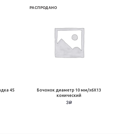
РАСПРОДАНО
РАСПР
адка 45
Бочонок диаметр 10 мм/х6Х13
Полко
конический
з
Ал
3
Р