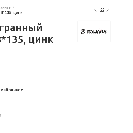
ранный
8*135, цинк
гранный
*135, цинк
 избранное
й
A