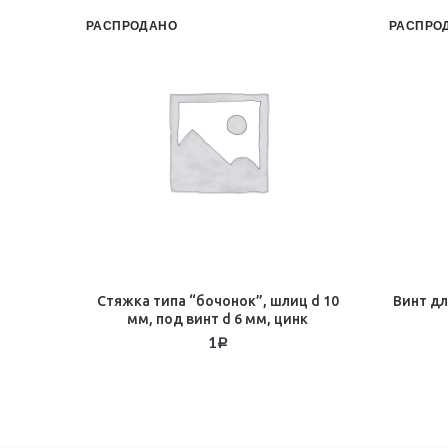
РАСПРОДАНО
РАСПРО
Стяжка типа “бочонок”, шлиц d 10
Винт д
мм, под винт d 6 мм, цинк
1
Р