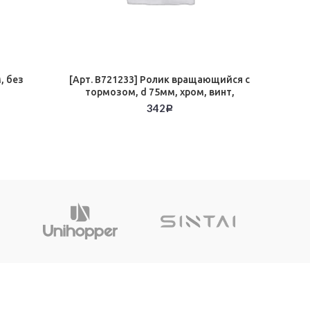
, без
[Арт. B721233] Ролик вращающийся с
Ро
тормозом, d 75мм, хром, винт,
боковая пластина
342
Р