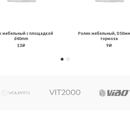
к мебельный с площадкой
Ролик мебельный, D50мм
d40mm
тормоза
13
9
Р
Р