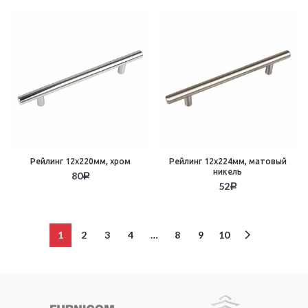
Рейлинг 12х220мм, хром
Рейлинг 12х224мм, матовый
никель
80
Р
52
Р
1
2
3
4
…
8
9
10