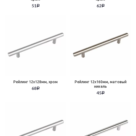
51
62
Р
Р
Рейлинг 12х128мм, хром
Рейлинг 12х160мм, матовый
никель
68
Р
45
Р