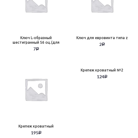
Ключ L-образный
Ключ для евровинта типа z
шестигранный S6 оц.(для
2
Р
опор)
7
Р
Крепеж кроватный №2
124
Р
Крепеж кроватный
195
Р