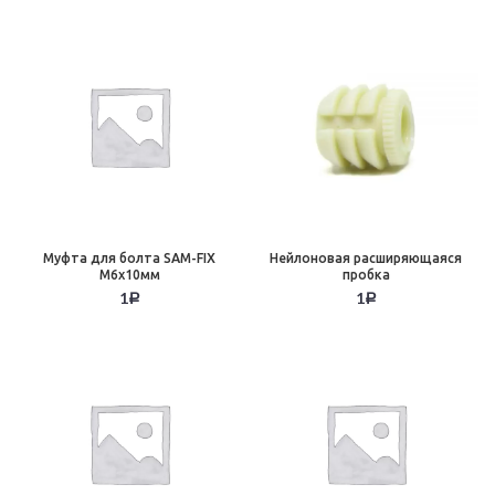
Муфта для болта SAM-FIX
Нейлоновая расширяющаяся
M6x10мм
пробка
1
1
Р
Р