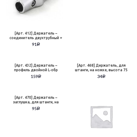
[Арт. 412] Держатель –
соединитель двухтрубный +
образный, хром
91
Р
[Арт. 432] Держатель –
[Арт. 468] Держатель, для
профиль двойной L-обр
штанги, на ножке, высота 75
-горизонт поддержка 2-х
мм, хром
159
34
Р
Р
панелей, хром
[Арт. 470] Держатель –
заглушка, для штанги, на
ножке, хром
95
Р