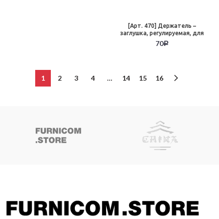
[Арт. 470] Держатель –
заглушка, регулируемая, для
штанги, на ножке, хром
70
Р
1
2
3
4
…
14
15
16