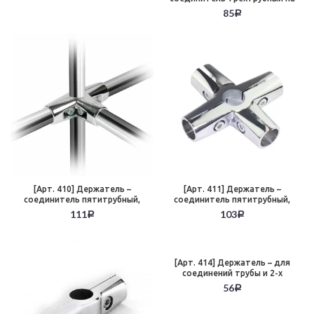
90°, хром
85
Р
[Арт. 410] Держатель –
[Арт. 411] Держатель –
соединитель пятитрубный,
соединитель пятитрубный,
хром
хром
111
103
Р
Р
[Арт. 414] Держатель – для
соединений трубы и 2-х
панелей шир до 18 мм, хром
56
Р