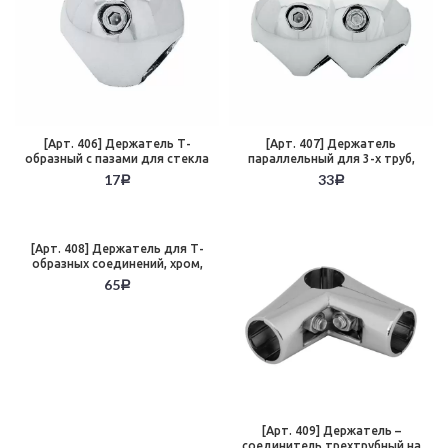
[Арт. 406] Держатель Т-
[Арт. 407] Держатель
образный с пазами для стекла
параллельный для 3-х труб,
8 мм, хром, ABS
хром, ABS
17
33
Р
Р
[Арт. 408] Держатель для Т-
образных соединений, хром,
ABS
65
Р
[Арт. 409] Держатель –
соединитель трехтрубный на