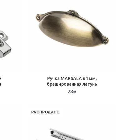
V
Ручка MARSALA 64 мм,
я
брашированная латунь
73
Р
РАСПРОДАНО