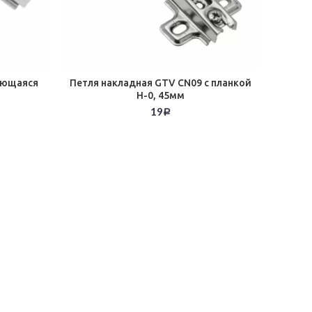
ающаяся
Петля накладная GTV CN09 с планкой
H-0, 45мм
19
Р