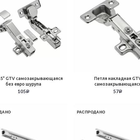
45° GTV самозакрывающаяся
Петля накладная GT
без евро шурупа
самозакрывающаяс
105
57
Р
Р
ДАНО
РАСПРОДАНО