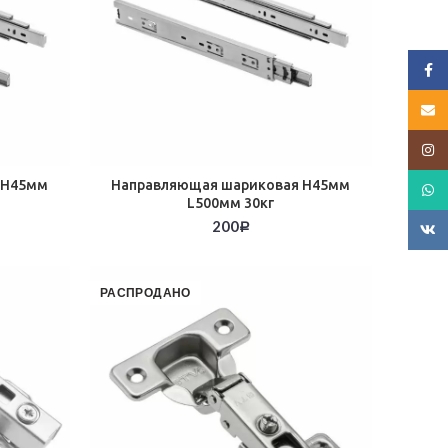
Face
E-mai
Insta
 Н45мм
Направляющая шариковая Н45мм
What
L500мм 30кг
200
ВК
Р
РАСПРОДАНО