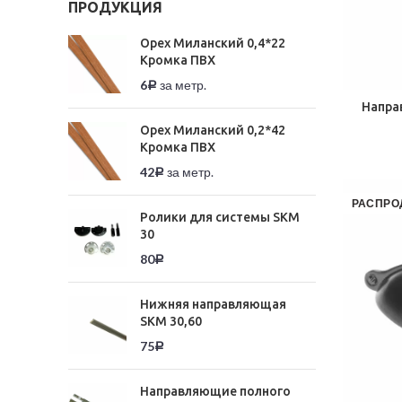
ПРОДУКЦИЯ
Орех Миланский 0,4*22
Кромка ПВХ
6
за метр.
Р
Напра
Орех Миланский 0,2*42
Кромка ПВХ
42
за метр.
Р
РАСПРО
Ролики для системы SKM
30
80
Р
Нижняя направляющая
SKM 30,60
75
Р
Направляющие полного