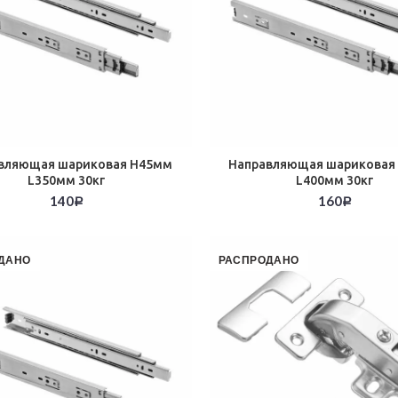
вляющая шариковая Н45мм
Направляющая шариковая
L350мм 30кг
L400мм 30кг
140
160
Р
Р
ДАНО
РАСПРОДАНО