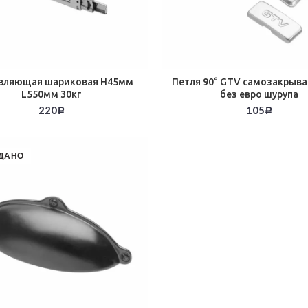
вляющая шариковая Н45мм
Петля 90° GTV самозакрыв
L550мм 30кг
без евро шурупа
220
105
Р
Р
ДАНО