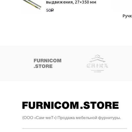
выдвижения, 27×350 мм
50
Р
Ручк
(ООО «Сам-меТ») Продажа мебельной фурнитуры.