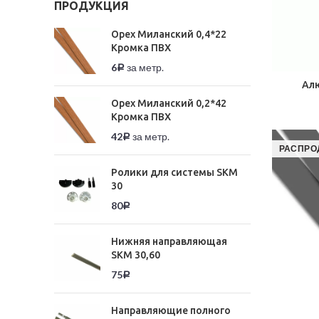
ПРОДУКЦИЯ
Орех Миланский 0,4*22
Кромка ПВХ
6
за метр.
Р
Ал
Орех Миланский 0,2*42
Кромка ПВХ
42
за метр.
Р
РАСПРО
Ролики для системы SKM
30
80
Р
Нижняя направляющая
SKM 30,60
75
Р
Направляющие полного