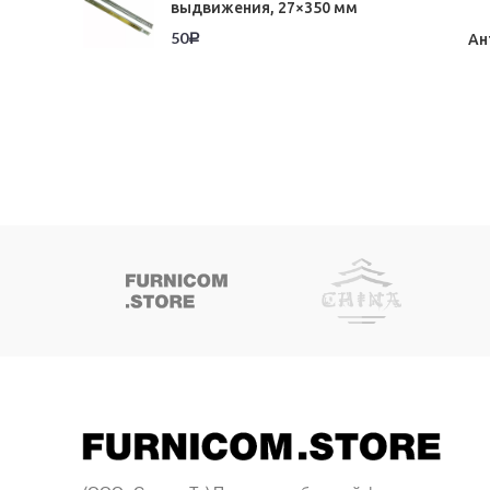
выдвижения, 27×350 мм
50
Ан
Р