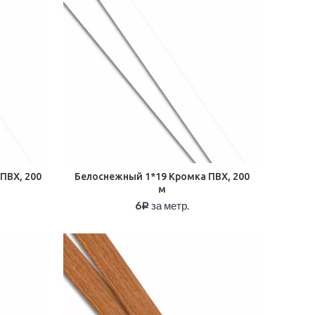
ПВХ, 200
Белоснежный 1*19 Кромка ПВХ, 200
м
6
за метр.
Р