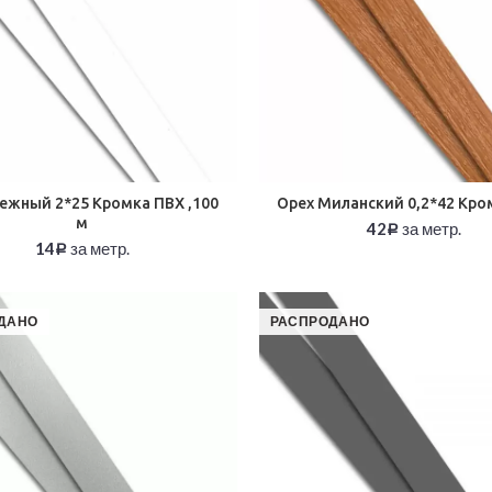
ежный 2*25 Кромка ПВХ ,100
Орех Миланский 0,2*42 Кро
м
42
за метр.
Р
14
за метр.
Р
ДАНО
РАСПРОДАНО