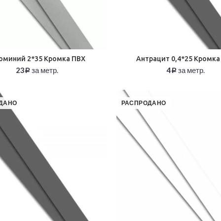
юминий 2*35 Кромка ПВХ
Антрацит 0,4*25 Кромка
23
за метр.
4
за метр.
Р
Р
ДАНО
РАСПРОДАНО