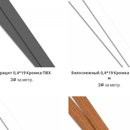
рацит 0,4*19 Кромка ПВХ
Белоснежный 0,4*19 Кромка 
м
3
за метр.
Р
3
за метр.
Р