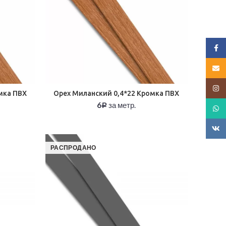
Face
E-mai
Insta
мка ПВХ
Орех Миланский 0,4*22 Кромка ПВХ
6
за метр.
Р
What
ВК
РАСПРОДАНО