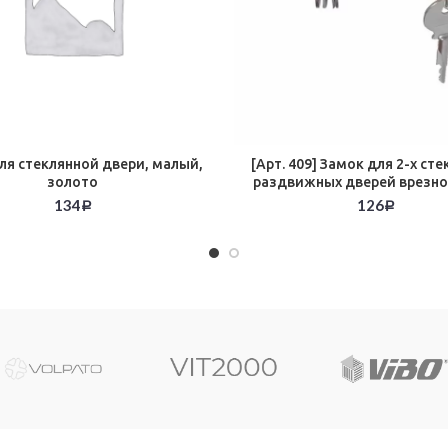
ля стеклянной двери, малый,
[Арт. 409] Замок для 2-х ст
золото
раздвижных дверей врезно
134
126
Р
Р