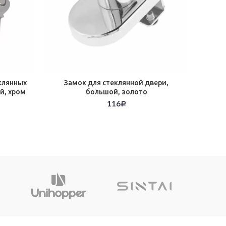
еклянных
Замок для стеклянной двери,
[Арт. 
й, хром
большой, золото
116
Р