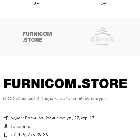
присоской, никель
обрезиненный, никель
9
1
Р
Р
(ООО «Сам-меТ») Продажа мебельной фурнитуры.
Адрес: Большая Косинская ул., 27, стр. 17
Телефон:
+7 (495) 775-09-35